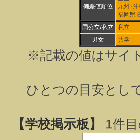
偏差値順位
九州･沖
福岡県 
国公立/私立
私立
男女
共学
※記載の値はサイ
ひとつの目安とし
【学校掲示板】
1
件目