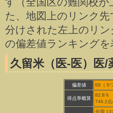
す（全国区の難関校が
た、地図上のリンク先
分けされた左上のリン
の偏差値ランキングを
久留米（医-医）
医/
偏差値
69（
5
82.8％
得点率概算
745.2
全国 13