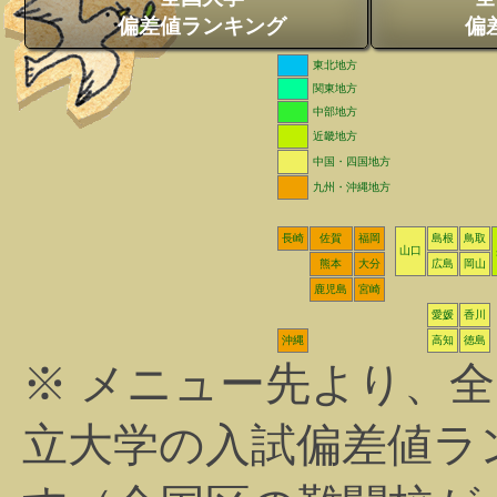
偏差値ランキング
偏
東北地方
関東地方
中部地方
近畿地方
中国・四国地方
九州・沖縄地方
長崎
佐賀
福岡
島根
鳥取
山口
熊本
大分
広島
岡山
鹿児島
宮崎
愛媛
香川
沖縄
高知
徳島
※ メニュー先より、
立大学の入試偏差値ラ