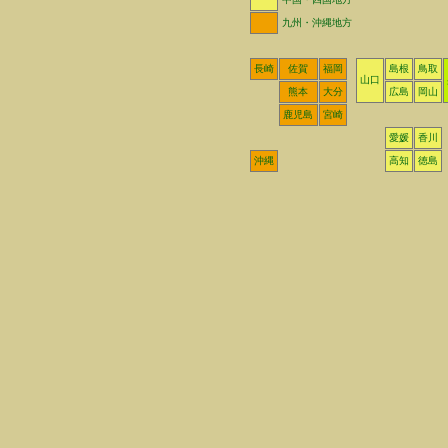
九州・沖縄地方
長崎
佐賀
福岡
島根
鳥取
山口
熊本
大分
広島
岡山
鹿児島
宮崎
愛媛
香川
沖縄
高知
徳島