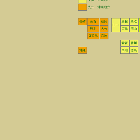
九州・沖縄地方
長崎
佐賀
福岡
島根
鳥取
山口
熊本
大分
広島
岡山
鹿児島
宮崎
愛媛
香川
沖縄
高知
徳島