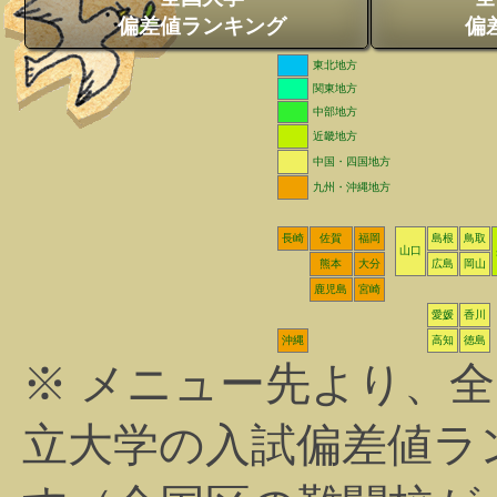
偏差値ランキング
偏
東北地方
関東地方
中部地方
近畿地方
中国・四国地方
九州・沖縄地方
長崎
佐賀
福岡
島根
鳥取
山口
熊本
大分
広島
岡山
鹿児島
宮崎
愛媛
香川
沖縄
高知
徳島
※ メニュー先より、
立大学の入試偏差値ラ