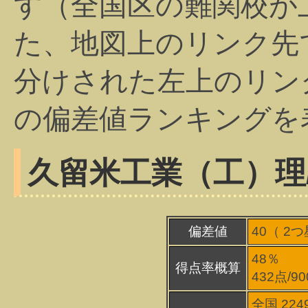
す（全国区の難関校が
た、地図上のリンク先
分けされた左上のリン
の偏差値ランキングを
久留米工業（工）
理
偏差値
40（
2
つ
48％
得点率概算
432点/9
全国 224