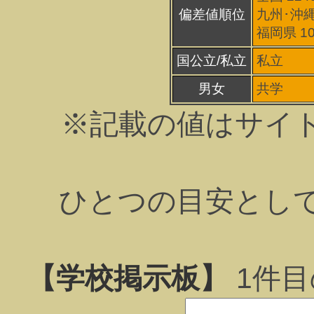
偏差値順位
九州･沖縄
福岡県 1
国公立/私立
私立
男女
共学
※記載の値はサイ
ひとつの目安とし
【学校掲示板】
1
件目