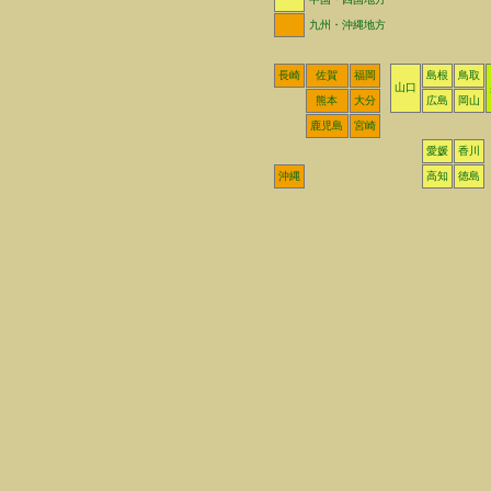
九州・沖縄地方
長崎
佐賀
福岡
島根
鳥取
山口
熊本
大分
広島
岡山
鹿児島
宮崎
愛媛
香川
沖縄
高知
徳島