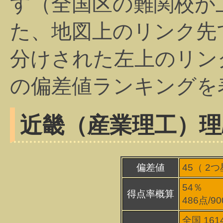
す（全国区の難関校が
た、地図上のリンク先
分けされた左上のリン
の偏差値ランキングを
近畿（産業理工）
理
偏差値
45（
2
つ
54％
得点率概算
486点/9
全国 161