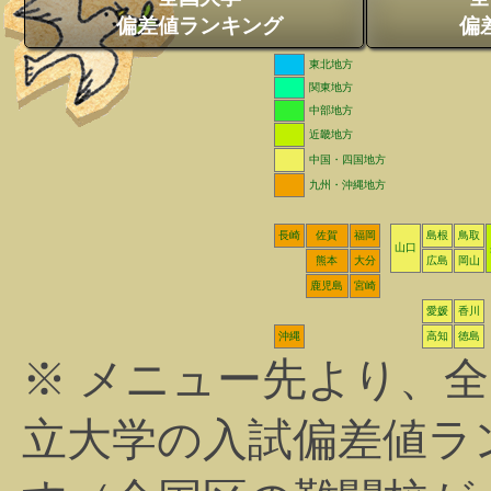
偏差値ランキング
偏
東北地方
関東地方
中部地方
近畿地方
中国・四国地方
九州・沖縄地方
長崎
佐賀
福岡
島根
鳥取
山口
熊本
大分
広島
岡山
鹿児島
宮崎
愛媛
香川
沖縄
高知
徳島
※ メニュー先より、
立大学の入試偏差値ラ