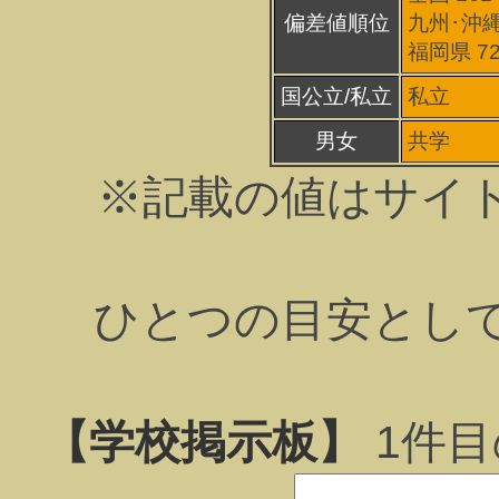
偏差値順位
九州･沖縄
福岡県 7
国公立/私立
私立
男女
共学
※記載の値はサイ
ひとつの目安とし
【学校掲示板】
1
件目