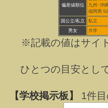
偏差値順位
九州･沖縄
福岡県 5
国公立/私立
私立
男女
共学
※記載の値はサイ
ひとつの目安とし
【学校掲示板】
1
件目