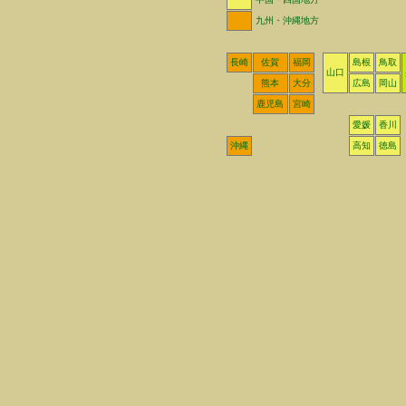
九州・沖縄地方
長崎
佐賀
福岡
島根
鳥取
山口
熊本
大分
広島
岡山
鹿児島
宮崎
愛媛
香川
沖縄
高知
徳島