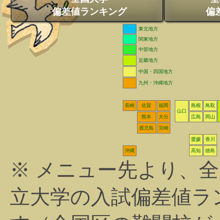
偏差値ランキング
偏
東北地方
関東地方
中部地方
近畿地方
中国・四国地方
九州・沖縄地方
長崎
佐賀
福岡
島根
鳥取
山口
熊本
大分
広島
岡山
鹿児島
宮崎
愛媛
香川
沖縄
高知
徳島
※ メニュー先より、
立大学の入試偏差値ラ