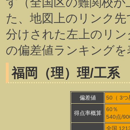
す（全国区の難関校が
た、地図上のリンク先
分けされた左上のリン
の偏差値ランキングを
福岡（理）
理/工系
偏差値
50（
3
つ
60％
得点率概算
540点/9
全国 121