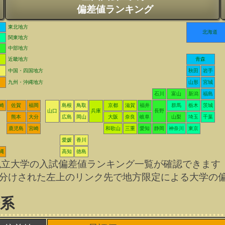
偏差値ランキング
東北地方
北海道
関東地方
中部地方
近畿地方
青森
中国・四国地方
秋田
岩手
九州・沖縄地方
山形
宮城
石川
富山
新潟
福島
崎
佐賀
福岡
島根
鳥取
京都
滋賀
福井
群馬
栃木
茨城
山口
兵庫
長野
熊本
大分
広島
岡山
大阪
奈良
岐阜
山梨
埼玉
千葉
鹿児島
宮崎
和歌山
三重
愛知
静岡
神奈川
東京
愛媛
香川
縄
高知
徳島
私立大学の入試偏差値ランキング一覧が確認できます
分けされた左上のリンク先で地方限定による大学の
会系