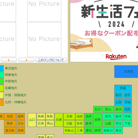
東北地方
北海道
関東地方
中部地方
近畿地方
青森
中国・四国地方
秋田
岩手
九州・沖縄地方
山形
宮城
石川
富山
新潟
福島
崎
佐賀
福岡
島根
鳥取
京都
滋賀
福井
群馬
栃木
茨城
山口
兵庫
長野
熊本
大分
広島
岡山
大阪
奈良
岐阜
山梨
埼玉
千葉
鹿児島
宮崎
和歌山
三重
愛知
静岡
神奈川
東京
愛媛
香川