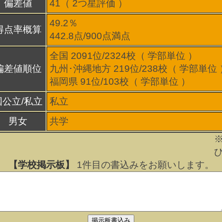
偏差値
41（
2
つ星評価 ）
49.2％
得点率概算
442.8点/900点満点
全国 2091位/2324校（ 学部単位 ）
偏差値順位
九州･沖縄地方 219位/238校（ 学部単位 
福岡県 91位/103校（ 学部単位 ）
国公立/私立
私立
男女
共学
【学校掲示板】
1
件目の書込みをお願いします。