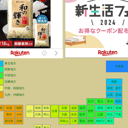
東北地方
北海道
関東地方
中部地方
近畿地方
青森
中国・四国地方
秋田
岩手
九州・沖縄地方
山形
宮城
石川
富山
新潟
福島
崎
佐賀
福岡
島根
鳥取
京都
滋賀
福井
群馬
栃木
茨城
山口
兵庫
長野
熊本
大分
広島
岡山
大阪
奈良
岐阜
山梨
埼玉
千葉
鹿児島
宮崎
和歌山
三重
愛知
静岡
神奈川
東京
愛媛
香川