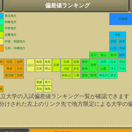
偏差値ランキング
東北地方
北海道
関東地方
中部地方
近畿地方
青森
中国・四国地方
秋田
岩手
九州・沖縄地方
山形
宮城
石川
富山
新潟
福島
崎
佐賀
福岡
島根
鳥取
京都
滋賀
福井
群馬
栃木
茨城
山口
兵庫
長野
熊本
大分
広島
岡山
大阪
奈良
岐阜
山梨
埼玉
千葉
鹿児島
宮崎
和歌山
三重
愛知
静岡
神奈川
東京
愛媛
香川
縄
高知
徳島
私立大学の入試偏差値ランキング一覧が確認できます
分けされた左上のリンク先で地方限定による大学の