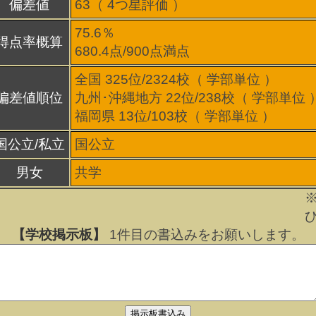
偏差値
63（
4
つ星評価 ）
75.6％
得点率概算
680.4点/900点満点
全国 325位/2324校（ 学部単位 ）
偏差値順位
九州･沖縄地方 22位/238校（ 学部単位 
福岡県 13位/103校（ 学部単位 ）
国公立/私立
国公立
男女
共学
【学校掲示板】
1
件目の書込みをお願いします。