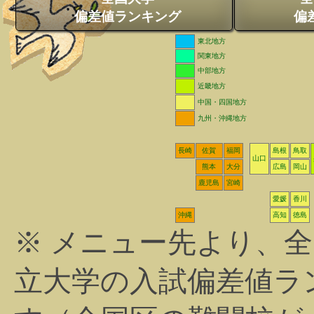
偏差値ランキング
偏
東北地方
関東地方
中部地方
近畿地方
中国・四国地方
九州・沖縄地方
長崎
佐賀
福岡
島根
鳥取
山口
熊本
大分
広島
岡山
鹿児島
宮崎
愛媛
香川
沖縄
高知
徳島
※ メニュー先より、
立大学の入試偏差値ラ