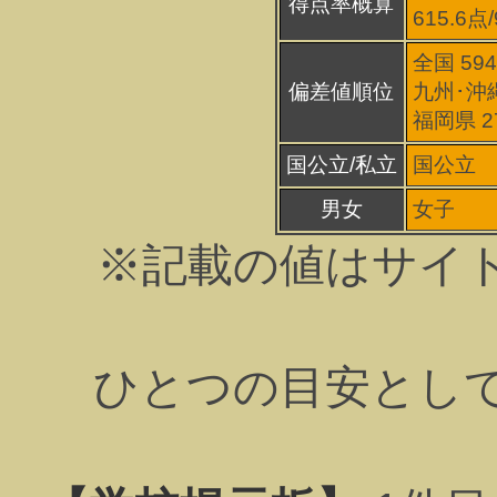
得点率概算
615.6点
全国 59
偏差値順位
九州･沖縄
福岡県 2
国公立/私立
国公立
男女
女子
※記載の値はサイ
ひとつの目安とし