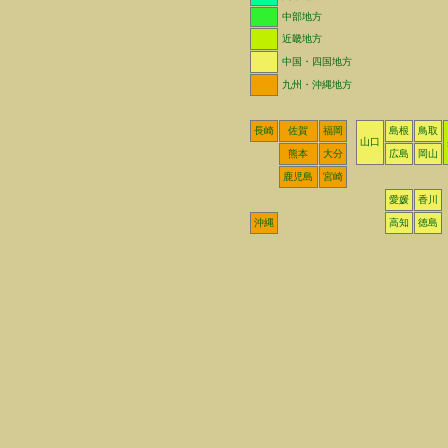
中部地方
近畿地方
中国・四国地方
九州・沖縄地方
長崎
佐賀
福岡
島根
鳥取
山口
熊本
大分
広島
岡山
鹿児島
宮崎
愛媛
香川
沖縄
高知
徳島