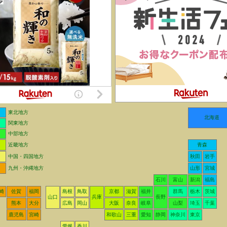
東北地方
北海道
関東地方
中部地方
近畿地方
青森
中国・四国地方
秋田
岩手
九州・沖縄地方
山形
宮城
石川
富山
新潟
福島
崎
佐賀
福岡
島根
鳥取
京都
滋賀
福井
群馬
栃木
茨城
山口
兵庫
長野
熊本
大分
広島
岡山
大阪
奈良
岐阜
山梨
埼玉
千葉
鹿児島
宮崎
和歌山
三重
愛知
静岡
神奈川
東京
愛媛
香川