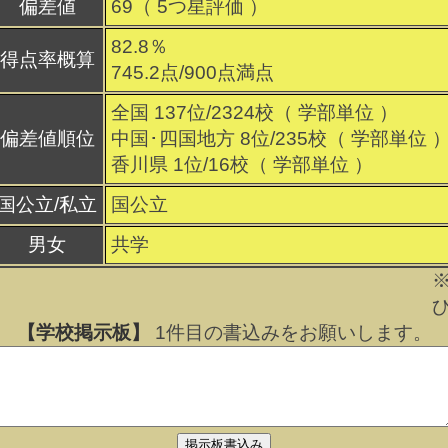
偏差値
69（
5
つ星評価 ）
82.8％
得点率概算
745.2点/900点満点
全国 137位/2324校（ 学部単位 ）
偏差値順位
中国･四国地方 8位/235校（ 学部単位 
香川県 1位/16校（ 学部単位 ）
国公立/私立
国公立
男女
共学
【学校掲示板】
1
件目の書込みをお願いします。