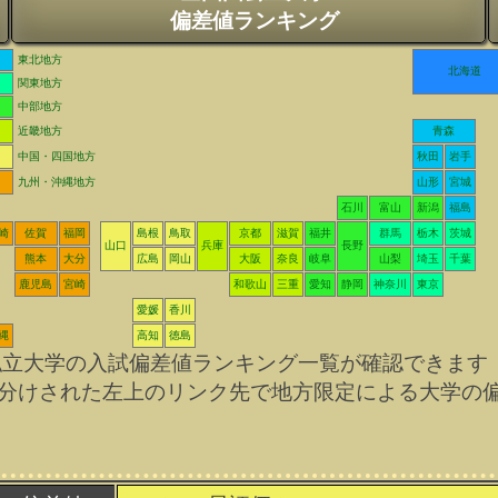
偏差値ランキング
東北地方
北海道
関東地方
中部地方
近畿地方
青森
中国・四国地方
秋田
岩手
九州・沖縄地方
山形
宮城
石川
富山
新潟
福島
崎
佐賀
福岡
島根
鳥取
京都
滋賀
福井
群馬
栃木
茨城
山口
兵庫
長野
熊本
大分
広島
岡山
大阪
奈良
岐阜
山梨
埼玉
千葉
鹿児島
宮崎
和歌山
三重
愛知
静岡
神奈川
東京
愛媛
香川
縄
高知
徳島
私立大学の入試偏差値ランキング一覧が確認できます
分けされた左上のリンク先で地方限定による大学の