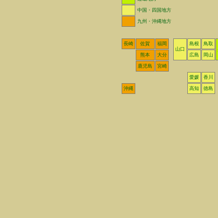
中国・四国地方
九州・沖縄地方
長崎
佐賀
福岡
島根
鳥取
山口
熊本
大分
広島
岡山
鹿児島
宮崎
愛媛
香川
沖縄
高知
徳島