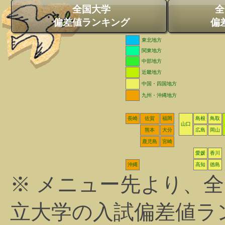
全国大学
全
偏差値ランキング
偏
東北地方
関東地方
中部地方
近畿地方
中国・四国地方
九州・沖縄地方
長崎
佐賀
福岡
島根
鳥取
山口
熊本
大分
広島
岡山
鹿児島
宮崎
愛媛
香川
沖縄
高知
徳島
※ メニュー先より、
立大学の入試偏差値ラ