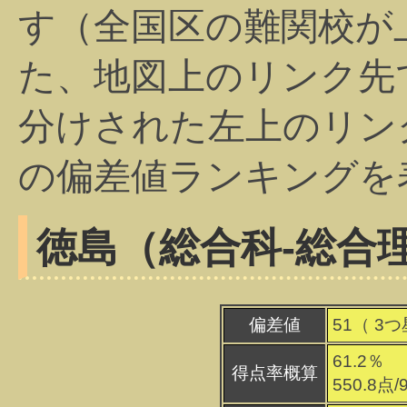
す（全国区の難関校が
た、地図上のリンク先
分けされた左上のリン
の偏差値ランキングを
徳島（総合科-総合
偏差値
51（
3
つ
61.2％
得点率概算
550.8点