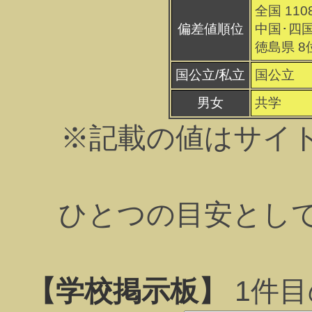
全国 110
偏差値順位
中国･四国
徳島県 8
国公立/私立
国公立
男女
共学
※記載の値はサイ
ひとつの目安とし
【学校掲示板】
1
件目