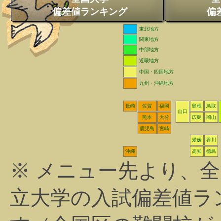
偏差値ランキング
偏
東北地方
関東地方
中部地方
近畿地方
中国・四国地方
九州・沖縄地方
長崎
佐賀
福岡
島根
鳥取
山口
熊本
大分
広島
岡山
鹿児島
宮崎
愛媛
香川
沖縄
高知
徳島
※ メニュー先より、
立大学の入試偏差値ラ