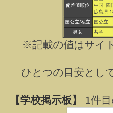
偏差値順位
中国･四国
広島県 1
国公立/私立
国公立
男女
共学
※記載の値はサイ
ひとつの目安とし
【学校掲示板】
1
件目