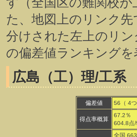
す（全国区の難関校が
た、地図上のリンク先
分けされた左上のリン
の偏差値ランキングを
広島（工）
理/工系
偏差値
56（
4
つ
67.2％
得点率概算
604.8点
全国 66