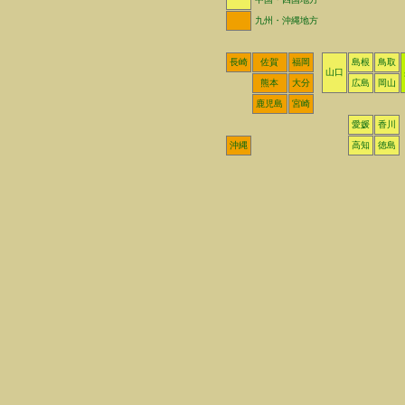
九州・沖縄地方
長崎
佐賀
福岡
島根
鳥取
山口
熊本
大分
広島
岡山
鹿児島
宮崎
愛媛
香川
沖縄
高知
徳島