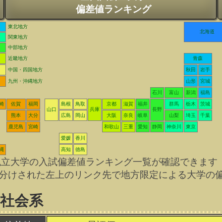
偏差値ランキング
東北地方
北海道
関東地方
中部地方
近畿地方
青森
中国・四国地方
秋田
岩手
九州・沖縄地方
山形
宮城
石川
富山
新潟
福島
崎
佐賀
福岡
島根
鳥取
京都
滋賀
福井
群馬
栃木
茨城
山口
兵庫
長野
熊本
大分
広島
岡山
大阪
奈良
岐阜
山梨
埼玉
千葉
鹿児島
宮崎
和歌山
三重
愛知
静岡
神奈川
東京
愛媛
香川
縄
高知
徳島
私立大学の入試偏差値ランキング一覧が確認できます
分けされた左上のリンク先で地方限定による大学の
/社会系