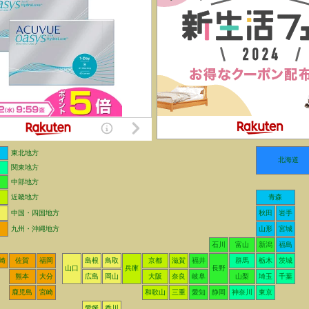
東北地方
北海道
関東地方
中部地方
近畿地方
青森
中国・四国地方
秋田
岩手
九州・沖縄地方
山形
宮城
石川
富山
新潟
福島
崎
佐賀
福岡
島根
鳥取
京都
滋賀
福井
群馬
栃木
茨城
山口
兵庫
長野
熊本
大分
広島
岡山
大阪
奈良
岐阜
山梨
埼玉
千葉
鹿児島
宮崎
和歌山
三重
愛知
静岡
神奈川
東京
愛媛
香川