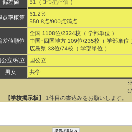
偏差値
51（
3
つ星評価 ）
61.2％
得点率概算
550.8点/900点満点
全国 1108位/2324校（ 学部単位 ）
偏差値順位
中国･四国地方 109位/235校（ 学部単位 
広島県 33位/74校（ 学部単位 ）
国公立/私立
国公立
男女
共学
【学校掲示板】
1
件目の書込みをお願いします。