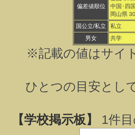
偏差値順位
中国･四国
岡山県 3
国公立/私立
私立
男女
共学
※記載の値はサイ
ひとつの目安とし
【学校掲示板】
1
件目