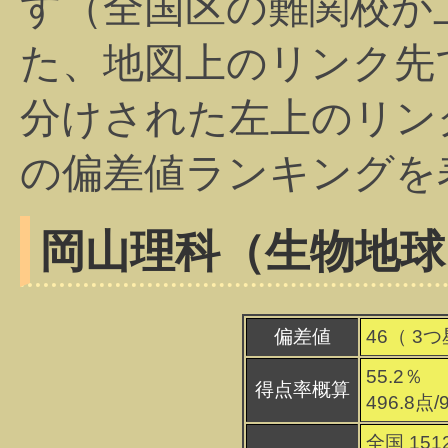
す（全国区の難関校が
た、地図上のリンク先
分けされた左上のリン
の偏差値ランキングを
岡山理科（生物地球
偏差値
46（
3
つ
55.2％
得点率概算
496.8点
全国 151