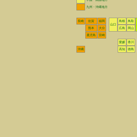
九州・沖縄地方
長崎
佐賀
福岡
島根
鳥取
山口
熊本
大分
広島
岡山
鹿児島
宮崎
愛媛
香川
沖縄
高知
徳島