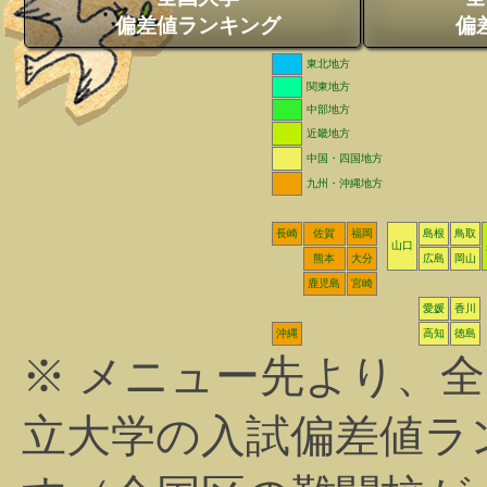
偏差値ランキング
偏
東北地方
関東地方
中部地方
近畿地方
中国・四国地方
九州・沖縄地方
長崎
佐賀
福岡
島根
鳥取
山口
熊本
大分
広島
岡山
鹿児島
宮崎
愛媛
香川
沖縄
高知
徳島
※ メニュー先より、
立大学の入試偏差値ラ