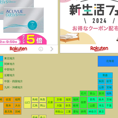
東北地方
北海道
関東地方
中部地方
近畿地方
青森
中国・四国地方
秋田
岩手
九州・沖縄地方
山形
宮城
石川
富山
新潟
福島
崎
佐賀
福岡
島根
鳥取
京都
滋賀
福井
群馬
栃木
茨城
山口
兵庫
長野
熊本
大分
広島
岡山
大阪
奈良
岐阜
山梨
埼玉
千葉
鹿児島
宮崎
和歌山
三重
愛知
静岡
神奈川
東京
愛媛
香川