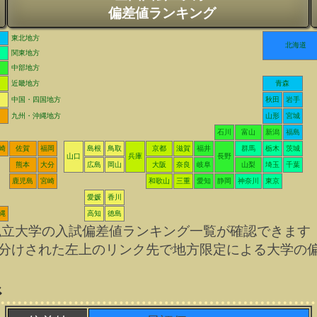
偏差値ランキング
東北地方
北海道
関東地方
中部地方
近畿地方
青森
中国・四国地方
秋田
岩手
九州・沖縄地方
山形
宮城
石川
富山
新潟
福島
崎
佐賀
福岡
島根
鳥取
京都
滋賀
福井
群馬
栃木
茨城
山口
兵庫
長野
熊本
大分
広島
岡山
大阪
奈良
岐阜
山梨
埼玉
千葉
鹿児島
宮崎
和歌山
三重
愛知
静岡
神奈川
東京
愛媛
香川
縄
高知
徳島
私立大学の入試偏差値ランキング一覧が確認できます
分けされた左上のリンク先で地方限定による大学の
系