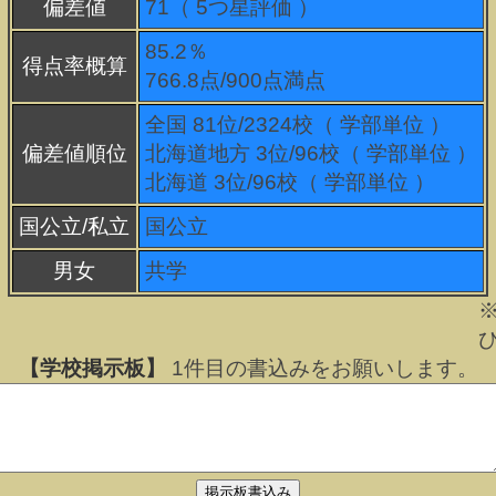
偏差値
71（
5
つ星評価 ）
85.2％
得点率概算
766.8点/900点満点
全国 81位/2324校（ 学部単位 ）
偏差値順位
北海道地方 3位/96校（ 学部単位 ）
北海道 3位/96校（ 学部単位 ）
国公立/私立
国公立
男女
共学
【学校掲示板】
1
件目の書込みをお願いします。