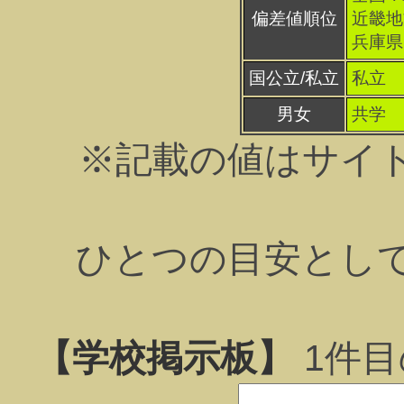
偏差値順位
近畿地方
兵庫県 
国公立/私立
私立
男女
共学
※記載の値はサイ
ひとつの目安とし
【学校掲示板】
1
件目