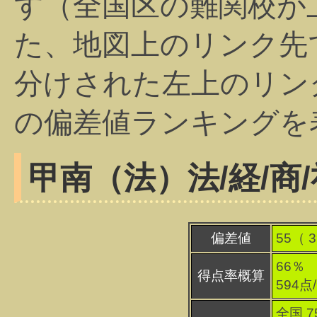
す（全国区の難関校が
た、地図上のリンク先
分けされた左上のリン
の偏差値ランキングを
甲南（法）
法/経/商
偏差値
55（
3
66％
得点率概算
594点
全国 7