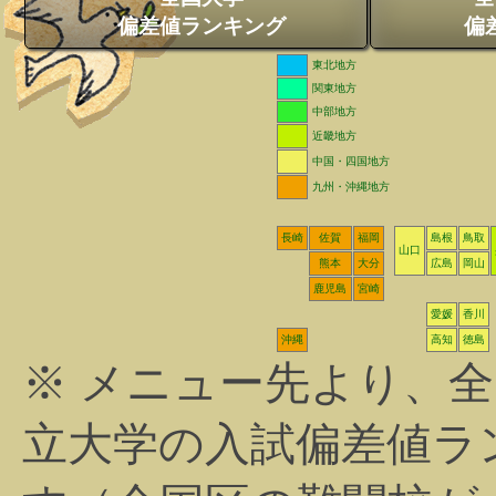
偏差値ランキング
偏
東北地方
関東地方
中部地方
近畿地方
中国・四国地方
九州・沖縄地方
長崎
佐賀
福岡
島根
鳥取
山口
熊本
大分
広島
岡山
鹿児島
宮崎
愛媛
香川
沖縄
高知
徳島
※ メニュー先より、
立大学の入試偏差値ラ