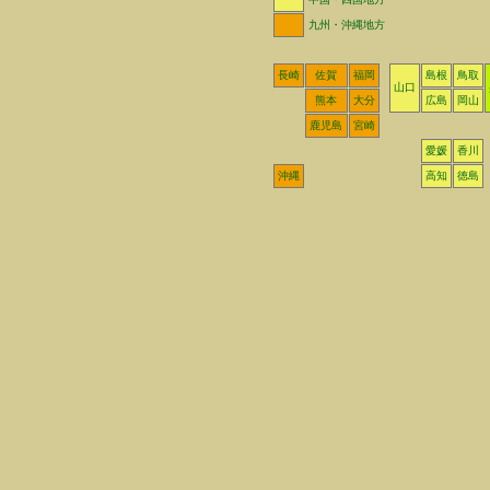
九州・沖縄地方
長崎
佐賀
福岡
島根
鳥取
山口
熊本
大分
広島
岡山
鹿児島
宮崎
愛媛
香川
沖縄
高知
徳島