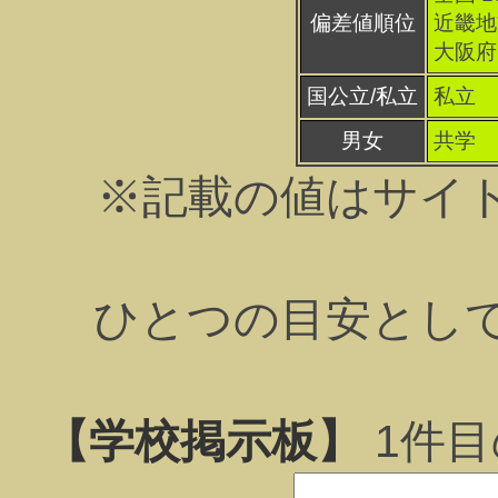
偏差値順位
近畿地方
大阪府 
国公立/私立
私立
男女
共学
※記載の値はサイ
ひとつの目安とし
【学校掲示板】
1
件目