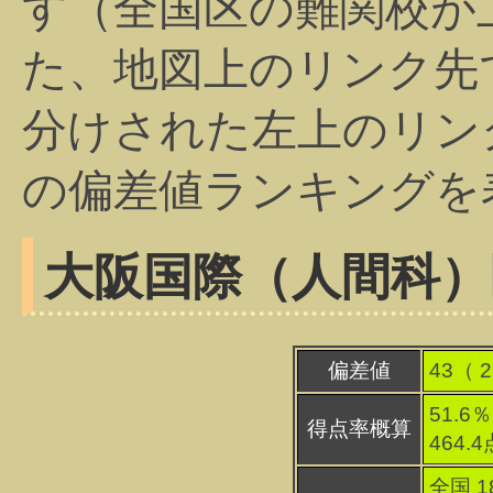
す（全国区の難関校が
た、地図上のリンク先
分けされた左上のリン
の偏差値ランキングを
大阪国際（人間科）
偏差値
43（
2
51.6％
得点率概算
464.
全国 1