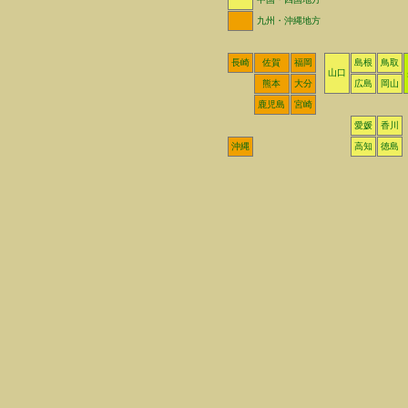
九州・沖縄地方
長崎
佐賀
福岡
島根
鳥取
山口
熊本
大分
広島
岡山
鹿児島
宮崎
愛媛
香川
沖縄
高知
徳島