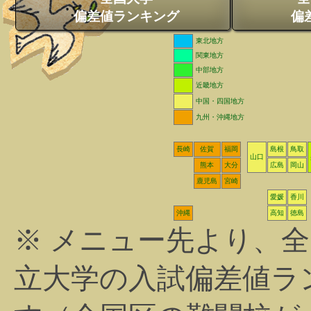
偏差値ランキング
偏
東北地方
関東地方
中部地方
近畿地方
中国・四国地方
九州・沖縄地方
長崎
佐賀
福岡
島根
鳥取
山口
熊本
大分
広島
岡山
鹿児島
宮崎
愛媛
香川
沖縄
高知
徳島
※ メニュー先より、
立大学の入試偏差値ラ