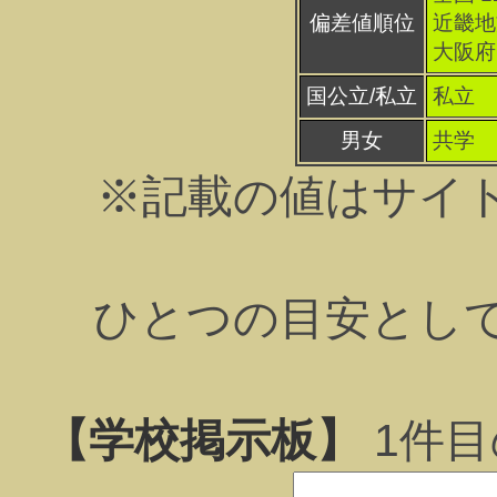
偏差値順位
近畿地方
大阪府 
国公立/私立
私立
男女
共学
※記載の値はサイ
ひとつの目安とし
【学校掲示板】
1
件目