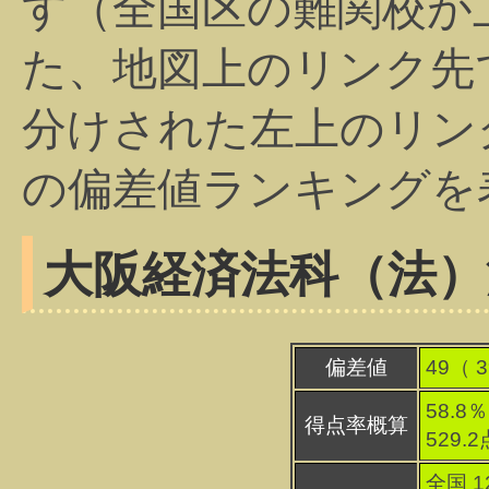
す（全国区の難関校が
た、地図上のリンク先
分けされた左上のリン
の偏差値ランキングを
大阪経済法科（法）
偏差値
49（
3
58.8％
得点率概算
529.
全国 1