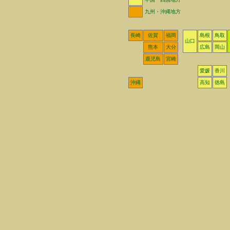
九州・沖縄地方
長崎
佐賀
福岡
島根
鳥取
山口
熊本
大分
広島
岡山
鹿児島
宮崎
愛媛
香川
沖縄
高知
徳島