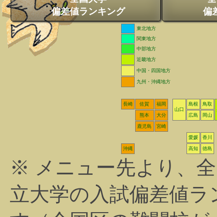
偏差値ランキング
偏
東北地方
関東地方
中部地方
近畿地方
中国・四国地方
九州・沖縄地方
長崎
佐賀
福岡
島根
鳥取
山口
熊本
大分
広島
岡山
鹿児島
宮崎
愛媛
香川
沖縄
高知
徳島
※ メニュー先より、
立大学の入試偏差値ラ