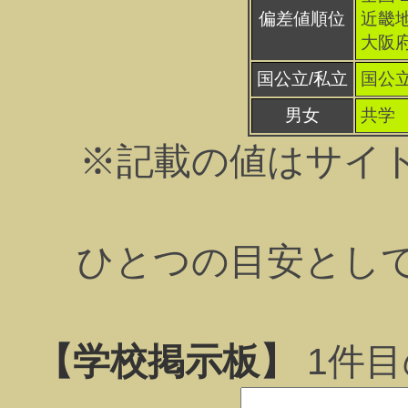
偏差値順位
近畿地
大阪府
国公立/私立
国公
男女
共学
※記載の値はサイ
ひとつの目安とし
【学校掲示板】
1
件目