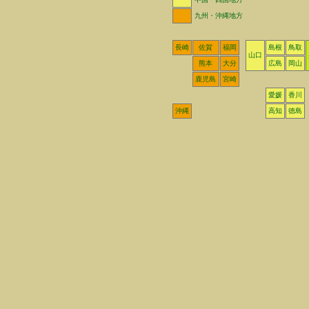
九州・沖縄地方
長崎
佐賀
福岡
島根
鳥取
山口
熊本
大分
広島
岡山
鹿児島
宮崎
愛媛
香川
沖縄
高知
徳島