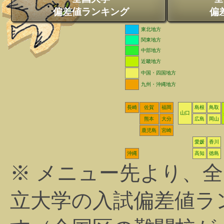
偏差値ランキング
偏
東北地方
関東地方
中部地方
近畿地方
中国・四国地方
九州・沖縄地方
長崎
佐賀
福岡
島根
鳥取
山口
熊本
大分
広島
岡山
鹿児島
宮崎
愛媛
香川
沖縄
高知
徳島
※ メニュー先より、
立大学の入試偏差値ラ