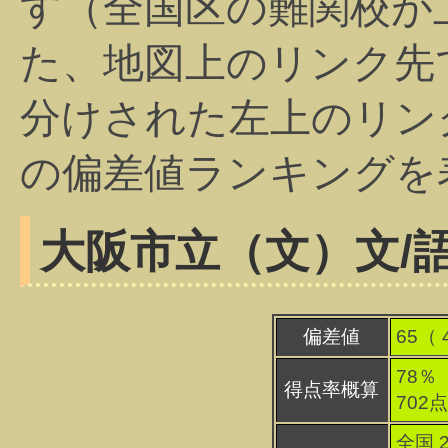
す（全国区の難関校が
た、地図上のリンク先
分けされた左上のリン
の偏差値ランキングを
大阪市立（文）
文/
偏差値
65（
78％
得点率概算
702
全国 