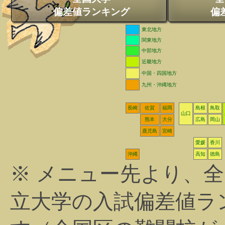
偏差値ランキング
偏
東北地方
関東地方
中部地方
近畿地方
中国・四国地方
九州・沖縄地方
長崎
佐賀
福岡
島根
鳥取
山口
熊本
大分
広島
岡山
鹿児島
宮崎
愛媛
香川
沖縄
高知
徳島
※ メニュー先より、
立大学の入試偏差値ラ