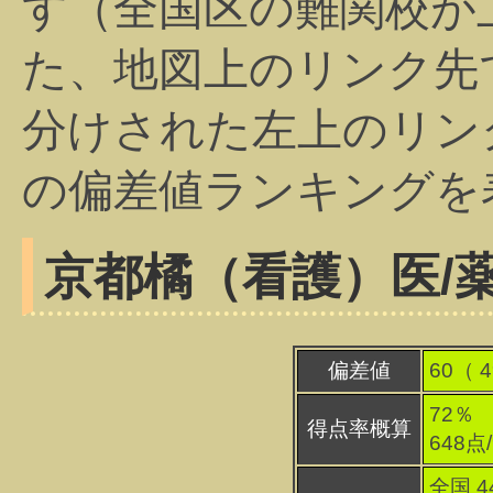
す（全国区の難関校が
た、地図上のリンク先
分けされた左上のリン
の偏差値ランキングを
京都橘（看護）
医/
偏差値
60（
4
72％
得点率概算
648点
全国 4