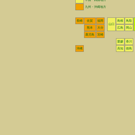
九州・沖縄地方
長崎
佐賀
福岡
島根
鳥取
山口
熊本
大分
広島
岡山
鹿児島
宮崎
愛媛
香川
沖縄
高知
徳島