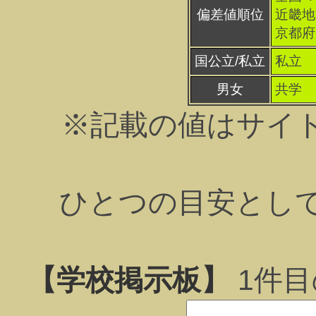
偏差値順位
近畿地方
京都府 
国公立/私立
私立
男女
共学
※記載の値はサイ
ひとつの目安とし
【学校掲示板】
1
件目