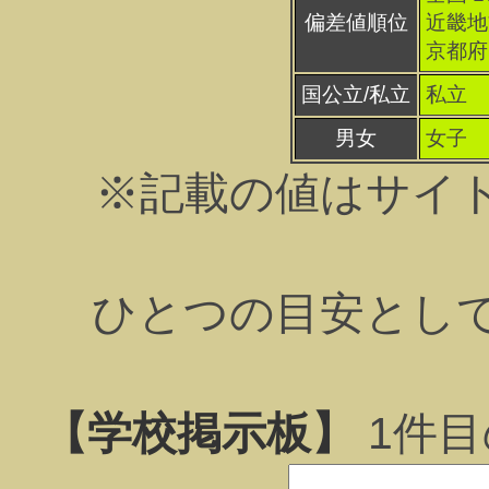
偏差値順位
近畿地方
京都府 
国公立/私立
私立
男女
女子
※記載の値はサイ
ひとつの目安とし
【学校掲示板】
1
件目