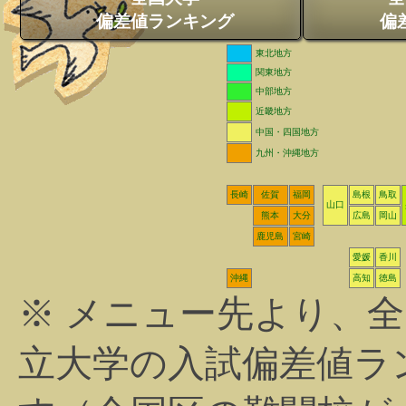
偏差値ランキング
偏
東北地方
関東地方
中部地方
近畿地方
中国・四国地方
九州・沖縄地方
長崎
佐賀
福岡
島根
鳥取
山口
熊本
大分
広島
岡山
鹿児島
宮崎
愛媛
香川
沖縄
高知
徳島
※ メニュー先より、
立大学の入試偏差値ラ