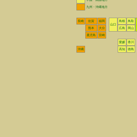
九州・沖縄地方
長崎
佐賀
福岡
島根
鳥取
山口
熊本
大分
広島
岡山
鹿児島
宮崎
愛媛
香川
沖縄
高知
徳島