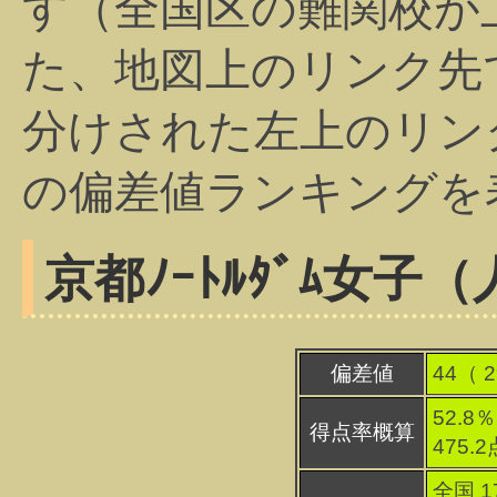
す（全国区の難関校が
た、地図上のリンク先
分けされた左上のリン
の偏差値ランキングを
京都ﾉｰﾄﾙﾀﾞﾑ女子
偏差値
44（
2
52.8％
得点率概算
475.
全国 1