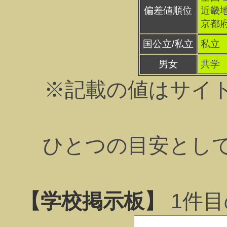
偏差値順位
近畿地
京都府
国公立/私立
私立
男女
共学
※記載の値はサイ
ひとつの目安とし
【学校掲示板】
1
件目