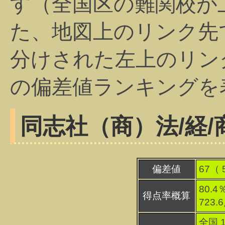
す（全国区の難関校が
た、地図上のリンク先
分けされた左上のリン
の偏差値ランキングを
同志社（商）
法/経/
偏差値
67（
80.4
得点率概算
723.
全国 