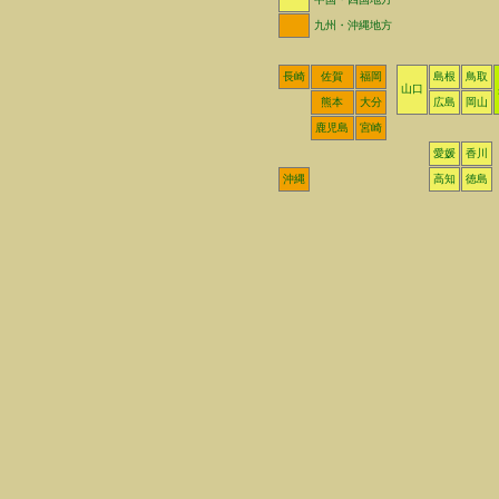
九州・沖縄地方
長崎
佐賀
福岡
島根
鳥取
山口
熊本
大分
広島
岡山
鹿児島
宮崎
愛媛
香川
沖縄
高知
徳島