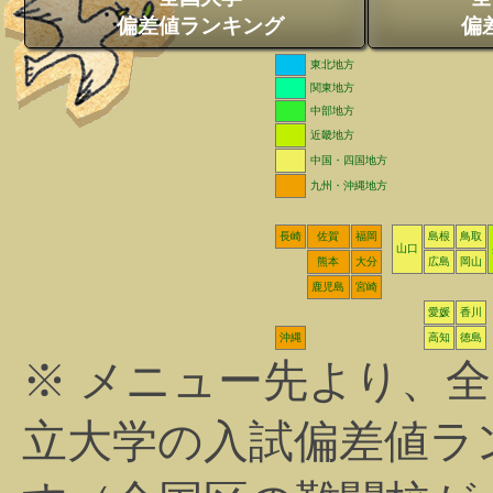
偏差値ランキング
偏
東北地方
関東地方
中部地方
近畿地方
中国・四国地方
九州・沖縄地方
長崎
佐賀
福岡
島根
鳥取
山口
熊本
大分
広島
岡山
鹿児島
宮崎
愛媛
香川
沖縄
高知
徳島
※ メニュー先より、
立大学の入試偏差値ラ