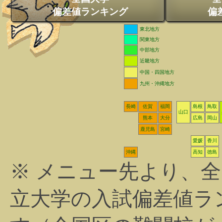
偏差値ランキング
偏
東北地方
関東地方
中部地方
近畿地方
中国・四国地方
九州・沖縄地方
長崎
佐賀
福岡
島根
鳥取
山口
熊本
大分
広島
岡山
鹿児島
宮崎
愛媛
香川
沖縄
高知
徳島
※ メニュー先より、
立大学の入試偏差値ラ