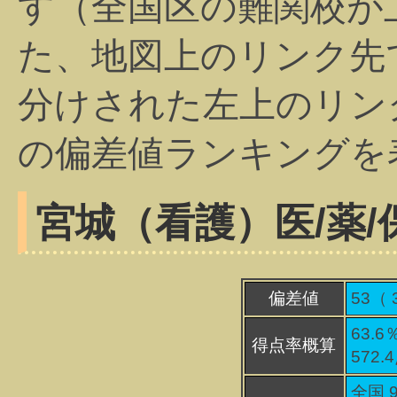
す（全国区の難関校が
た、地図上のリンク先
分けされた左上のリン
の偏差値ランキングを
宮城（看護）
医/薬
偏差値
53（
63.6
得点率概算
572.
全国 