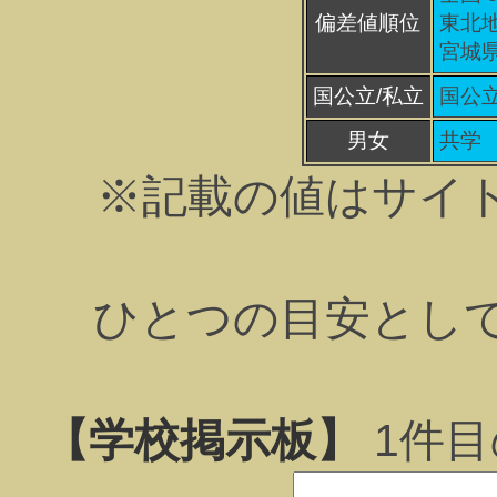
偏差値順位
東北地
宮城県
国公立/私立
国公
男女
共学
※記載の値はサイ
ひとつの目安とし
【学校掲示板】
1
件目