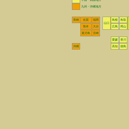
九州・沖縄地方
長崎
佐賀
福岡
島根
鳥取
山口
熊本
大分
広島
岡山
鹿児島
宮崎
愛媛
香川
沖縄
高知
徳島