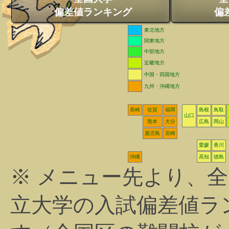
偏差値ランキング
偏
東北地方
関東地方
中部地方
近畿地方
中国・四国地方
九州・沖縄地方
長崎
佐賀
福岡
島根
鳥取
山口
熊本
大分
広島
岡山
鹿児島
宮崎
愛媛
香川
沖縄
高知
徳島
※ メニュー先より、
立大学の入試偏差値ラ