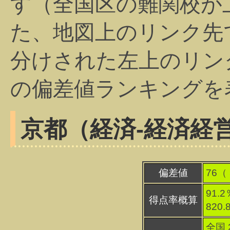
す（全国区の難関校が
た、地図上のリンク先
分けされた左上のリン
の偏差値ランキングを
京都（経済-経済経
偏差値
76（
91.2
得点率概算
820
全国 