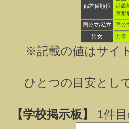
偏差値順位
近畿地
京都府
国公立/私立
国公
男女
共学
※記載の値はサイ
ひとつの目安とし
【学校掲示板】
1
件目