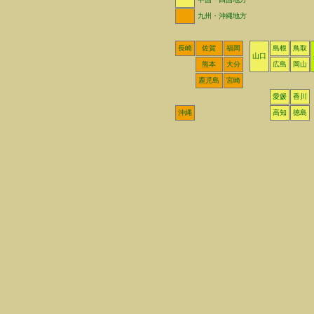
九州・沖縄地方
長崎
佐賀
福岡
島根
鳥取
山口
熊本
大分
広島
岡山
鹿児島
宮崎
愛媛
香川
沖縄
高知
徳島