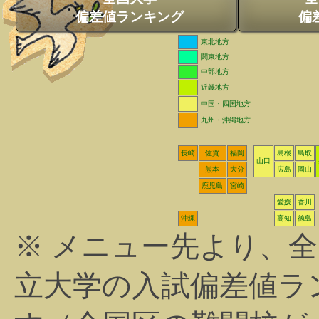
偏差値ランキング
偏
東北地方
関東地方
中部地方
近畿地方
中国・四国地方
九州・沖縄地方
長崎
佐賀
福岡
島根
鳥取
山口
熊本
大分
広島
岡山
鹿児島
宮崎
愛媛
香川
沖縄
高知
徳島
※ メニュー先より、
立大学の入試偏差値ラ