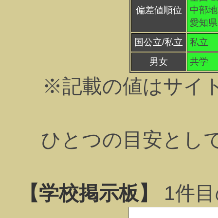
偏差値順位
中部地方
愛知県 
国公立/私立
私立
男女
共学
※記載の値はサイ
ひとつの目安とし
【学校掲示板】
1
件目