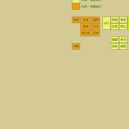
九州・沖縄地方
長崎
佐賀
福岡
島根
鳥取
山口
熊本
大分
広島
岡山
鹿児島
宮崎
愛媛
香川
沖縄
高知
徳島