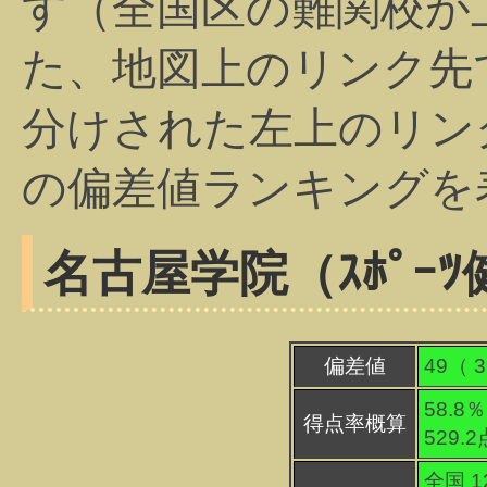
す（全国区の難関校が
た、地図上のリンク先
分けされた左上のリン
の偏差値ランキングを
名古屋学院（ｽﾎﾟｰ
偏差値
49（
3
58.8％
得点率概算
529.
全国 1