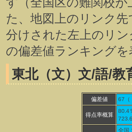
す（全国区の難関校が
た、地図上のリンク先
分けされた左上のリン
の偏差値ランキングを
東北（文）
文/語/教
偏差値
67（
80.4
得点率概算
723
全国 