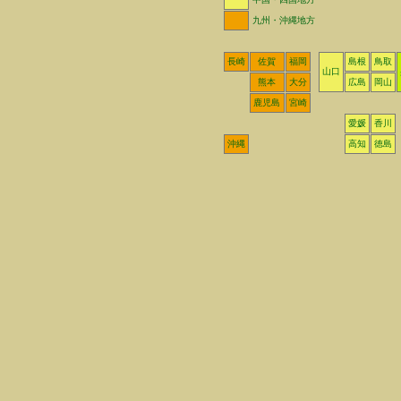
九州・沖縄地方
長崎
佐賀
福岡
島根
鳥取
山口
熊本
大分
広島
岡山
鹿児島
宮崎
愛媛
香川
沖縄
高知
徳島