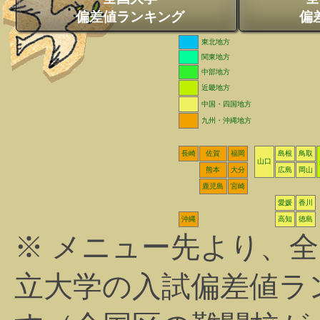
偏差値ランキング
偏
東北地方
関東地方
中部地方
近畿地方
中国・四国地方
九州・沖縄地方
長崎
佐賀
福岡
島根
鳥取
山口
熊本
大分
広島
岡山
鹿児島
宮崎
愛媛
香川
沖縄
高知
徳島
※ メニュー先より、
立大学の入試偏差値ラ