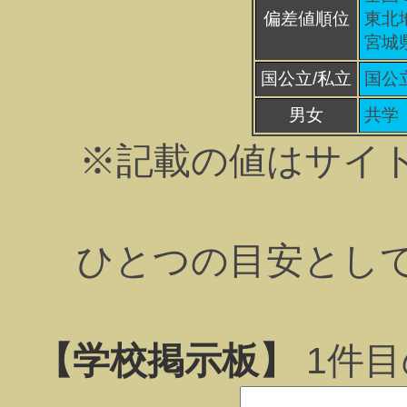
偏差値順位
東北地
宮城県
国公立/私立
国公
男女
共学
※記載の値はサイ
ひとつの目安とし
【学校掲示板】
1
件目