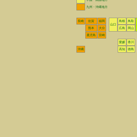
九州・沖縄地方
長崎
佐賀
福岡
島根
鳥取
山口
熊本
大分
広島
岡山
鹿児島
宮崎
愛媛
香川
沖縄
高知
徳島