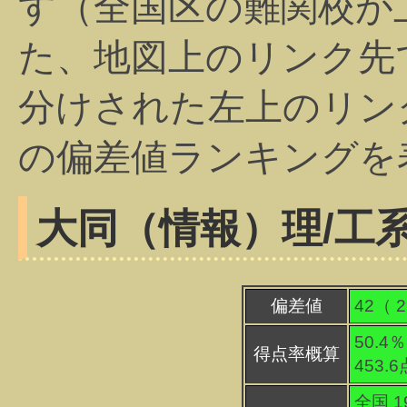
す（全国区の難関校が
た、地図上のリンク先
分けされた左上のリン
の偏差値ランキングを
大同（情報）
理/工
偏差値
42（
2
50.4％
得点率概算
453.
全国 1