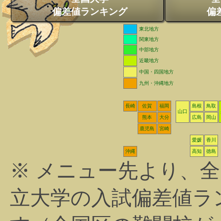
偏差値ランキング
偏
東北地方
関東地方
中部地方
近畿地方
中国・四国地方
九州・沖縄地方
長崎
佐賀
福岡
島根
鳥取
山口
熊本
大分
広島
岡山
鹿児島
宮崎
愛媛
香川
沖縄
高知
徳島
※ メニュー先より、
立大学の入試偏差値ラ