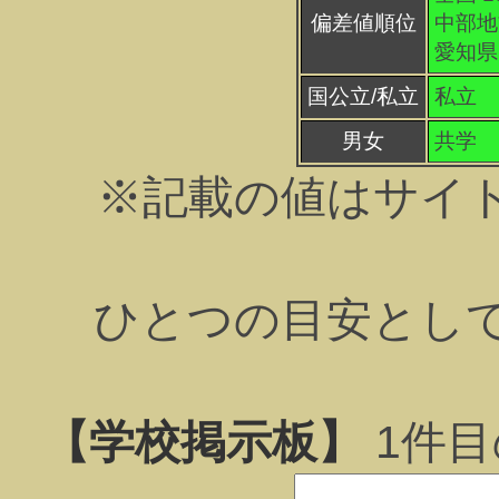
偏差値順位
中部地方
愛知県 
国公立/私立
私立
男女
共学
※記載の値はサイ
ひとつの目安とし
【学校掲示板】
1
件目