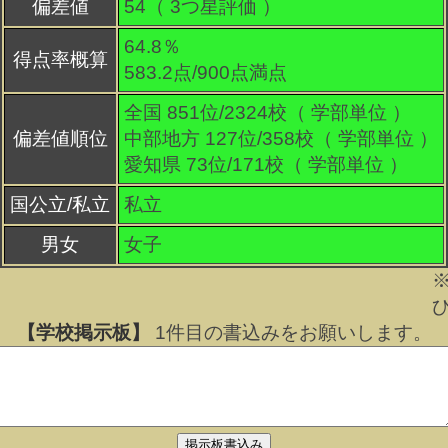
偏差値
54（
3
つ星評価 ）
64.8％
得点率概算
583.2点/900点満点
全国 851位/2324校（ 学部単位 ）
偏差値順位
中部地方 127位/358校（ 学部単位 ）
愛知県 73位/171校（ 学部単位 ）
国公立/私立
私立
男女
女子
【学校掲示板】
1
件目の書込みをお願いします。