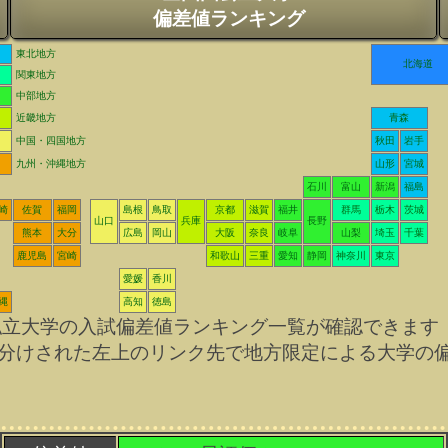
偏差値ランキング
東北地方
北海道
関東地方
中部地方
近畿地方
青森
中国・四国地方
秋田
岩手
九州・沖縄地方
山形
宮城
石川
富山
新潟
福島
崎
佐賀
福岡
島根
鳥取
京都
滋賀
福井
群馬
栃木
茨城
山口
兵庫
長野
熊本
大分
広島
岡山
大阪
奈良
岐阜
山梨
埼玉
千葉
鹿児島
宮崎
和歌山
三重
愛知
静岡
神奈川
東京
愛媛
香川
縄
高知
徳島
私立大学の入試偏差値ランキング一覧が確認できます
分けされた左上のリンク先で地方限定による大学の