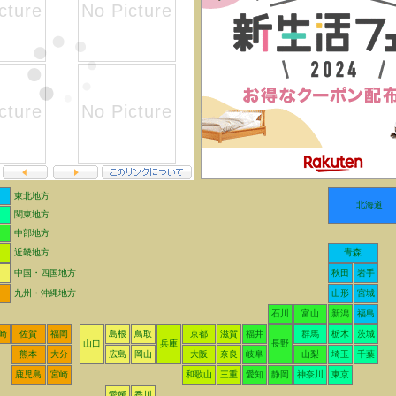
東北地方
北海道
関東地方
中部地方
近畿地方
青森
中国・四国地方
秋田
岩手
九州・沖縄地方
山形
宮城
石川
富山
新潟
福島
崎
佐賀
福岡
島根
鳥取
京都
滋賀
福井
群馬
栃木
茨城
山口
兵庫
長野
熊本
大分
広島
岡山
大阪
奈良
岐阜
山梨
埼玉
千葉
鹿児島
宮崎
和歌山
三重
愛知
静岡
神奈川
東京
愛媛
香川