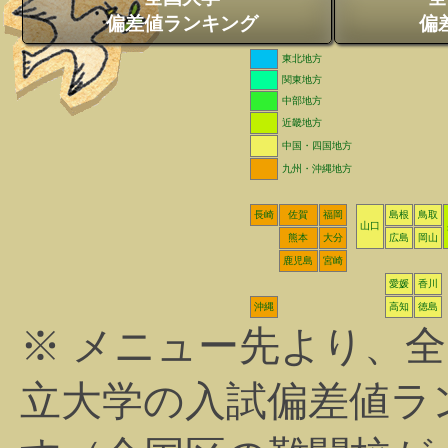
偏差値ランキング
偏
東北地方
関東地方
中部地方
近畿地方
中国・四国地方
九州・沖縄地方
長崎
佐賀
福岡
島根
鳥取
山口
熊本
大分
広島
岡山
鹿児島
宮崎
愛媛
香川
沖縄
高知
徳島
※ メニュー先より、
立大学の入試偏差値ラ