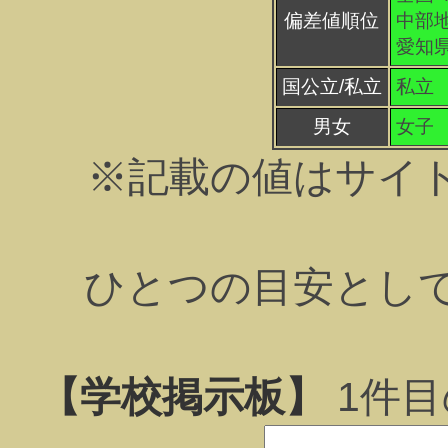
偏差値順位
中部地
愛知県
国公立/私立
私立
男女
女子
※記載の値はサイ
ひとつの目安とし
【学校掲示板】
1
件目