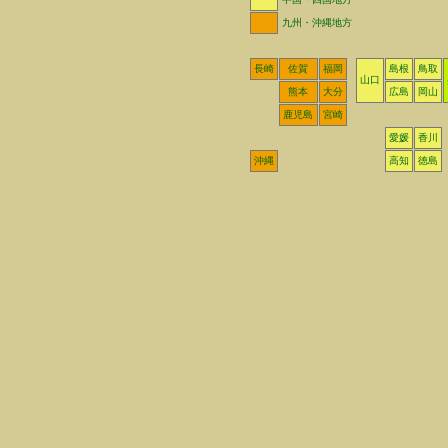
九州・沖縄地方
長崎
佐賀
福岡
島根
鳥取
山口
熊本
大分
広島
岡山
鹿児島
宮崎
愛媛
香川
沖縄
高知
徳島