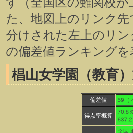
す（全国区の難関校が
た、地図上のリンク先
分けされた左上のリン
の偏差値ランキングを
椙山女学園（教育）
偏差値
59（
70.8
得点率概算
637.
全国 