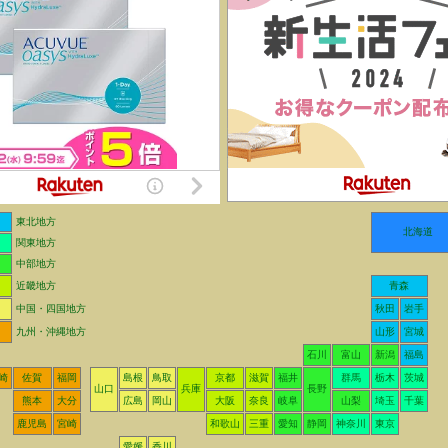
東北地方
北海道
関東地方
中部地方
近畿地方
青森
中国・四国地方
秋田
岩手
九州・沖縄地方
山形
宮城
石川
富山
新潟
福島
崎
佐賀
福岡
島根
鳥取
京都
滋賀
福井
群馬
栃木
茨城
山口
兵庫
長野
熊本
大分
広島
岡山
大阪
奈良
岐阜
山梨
埼玉
千葉
鹿児島
宮崎
和歌山
三重
愛知
静岡
神奈川
東京
愛媛
香川