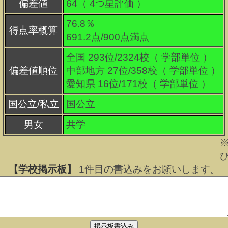
偏差値
64（
4
つ星評価 ）
76.8％
得点率概算
691.2点/900点満点
全国 293位/2324校（ 学部単位 ）
偏差値順位
中部地方 27位/358校（ 学部単位 ）
愛知県 16位/171校（ 学部単位 ）
国公立/私立
国公立
男女
共学
【学校掲示板】
1
件目の書込みをお願いします。