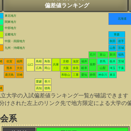
偏差値ランキング
東北地方
北海道
関東地方
中部地方
近畿地方
青森
中国・四国地方
秋田
岩手
九州・沖縄地方
山形
宮城
石川
富山
新潟
福島
崎
佐賀
福岡
島根
鳥取
京都
滋賀
福井
群馬
栃木
茨城
山口
兵庫
長野
熊本
大分
広島
岡山
大阪
奈良
岐阜
山梨
埼玉
千葉
鹿児島
宮崎
和歌山
三重
愛知
静岡
神奈川
東京
愛媛
香川
縄
高知
徳島
私立大学の入試偏差値ランキング一覧が確認できます
分けされた左上のリンク先で地方限定による大学の
社会系