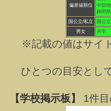
偏差値順位
中部地方
静岡県 
国公立/私立
国公立
男女
共学
※記載の値はサイ
ひとつの目安とし
【学校掲示板】
1
件目