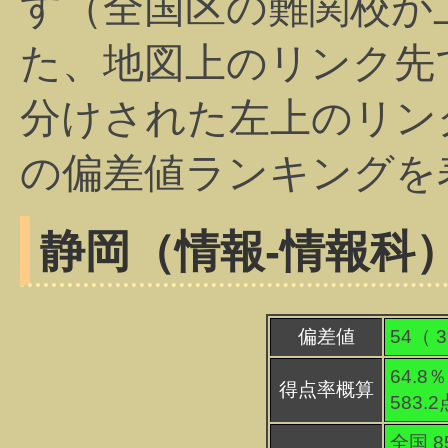
す（全国区の難関校が
た、地図上のリンク先
分けされた左上のリン
の偏差値ランキングを
静岡（情報-情報科
偏差値
54（
3
64.8％
得点率概算
583.
全国 8