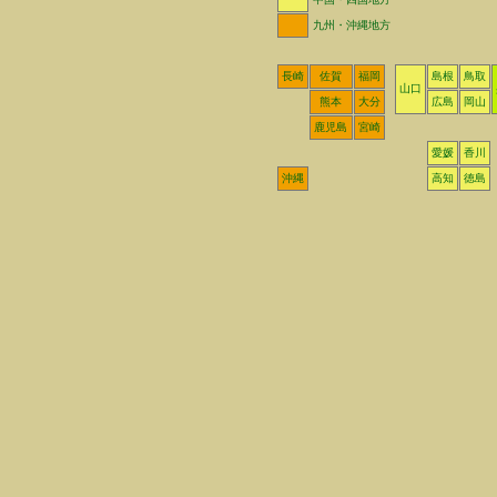
九州・沖縄地方
長崎
佐賀
福岡
島根
鳥取
山口
熊本
大分
広島
岡山
鹿児島
宮崎
愛媛
香川
沖縄
高知
徳島