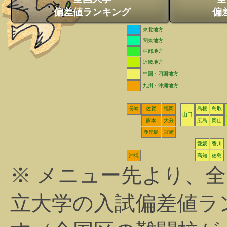
偏差値ランキング
偏
東北地方
関東地方
中部地方
近畿地方
中国・四国地方
九州・沖縄地方
長崎
佐賀
福岡
島根
鳥取
山口
熊本
大分
広島
岡山
鹿児島
宮崎
愛媛
香川
沖縄
高知
徳島
※ メニュー先より、
立大学の入試偏差値ラ