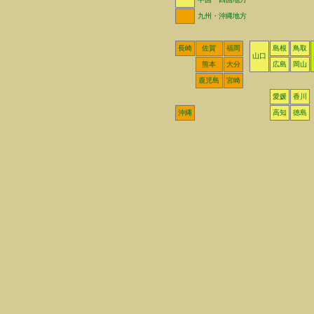
九州・沖縄地方
長崎
佐賀
福岡
島根
鳥取
山口
熊本
大分
広島
岡山
鹿児島
宮崎
愛媛
香川
沖縄
高知
徳島