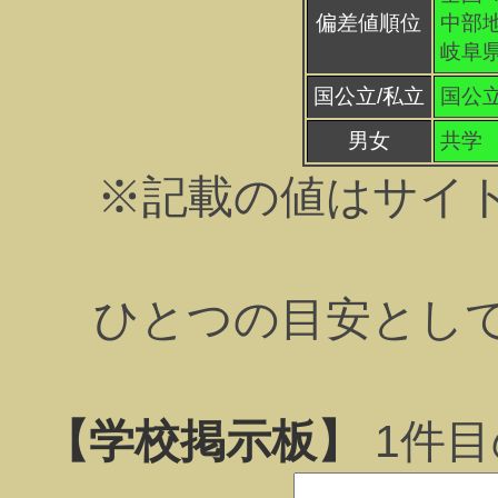
偏差値順位
中部地
岐阜県
国公立/私立
国公
男女
共学
※記載の値はサイ
ひとつの目安とし
【学校掲示板】
1
件目