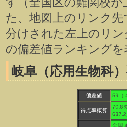
す（全国区の難関校が
た、地図上のリンク先
分けされた左上のリン
の偏差値ランキングを
岐阜（応用生物科）
偏差値
59（
70.8
得点率概算
637.
全国 