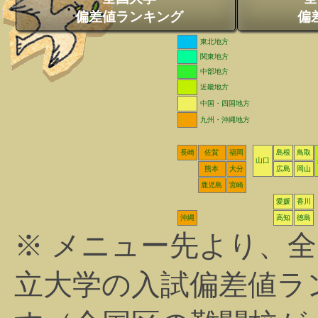
偏差値ランキング
偏
東北地方
関東地方
中部地方
近畿地方
中国・四国地方
九州・沖縄地方
長崎
佐賀
福岡
島根
鳥取
山口
熊本
大分
広島
岡山
鹿児島
宮崎
愛媛
香川
沖縄
高知
徳島
※ メニュー先より、
立大学の入試偏差値ラ